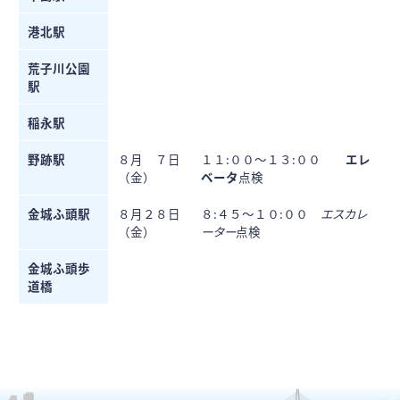
港北駅
荒子川公園
駅
稲永駅
野跡駅
８月 ７日
１１:００～１３:００
エレ
（金）
ベータ
点検
金城ふ頭駅
８月２８日
８:４５～１０:００
エスカレ
（金）
ーター
点検
金城ふ頭歩
道橋