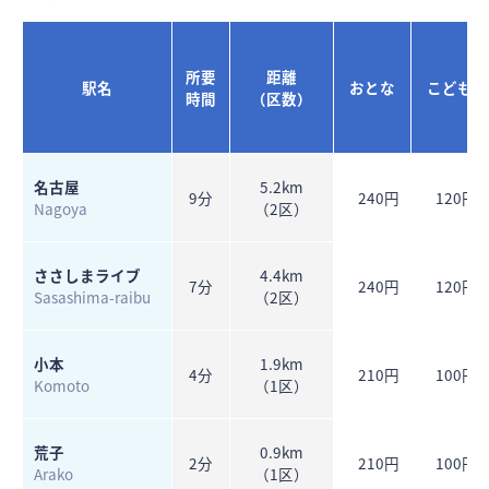
所要
距離
駅名
おとな
こども
時間
（区数）
名古屋
5.2km
9分
240円
120円
Nagoya
（2区）
ささしまライブ
4.4km
7分
240円
120円
Sasashima-raibu
（2区）
小本
1.9km
4分
210円
100円
Komoto
（1区）
荒子
0.9km
2分
210円
100円
Arako
（1区）