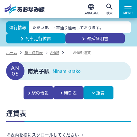
検索
運行情報
ただいま、平常通り運転しております。
列車走行位置
遅延証明書
ホーム
駅・時刻表
AN05
AN05-運賃
AN
南荒子駅
Minami-arako
05
駅の情報
時刻表
運賃
運賃表
※表内を横にスクロールしてください→