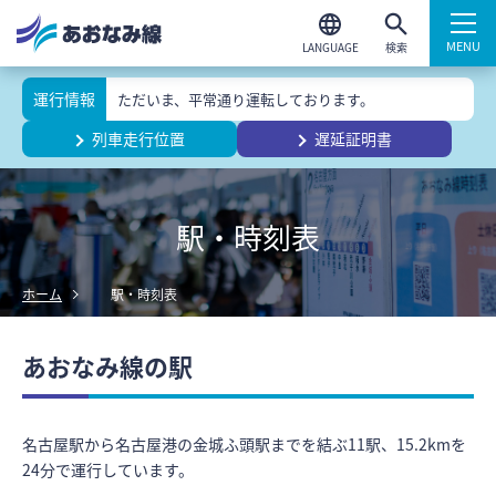
検索
運行情報
ただいま、平常通り運転しております。
列車走行位置
遅延証明書
駅・時刻表
ホーム
駅・時刻表
あおなみ線の駅
名古屋駅から名古屋港の金城ふ頭駅までを結ぶ11駅、15.2kmを
24分で運行しています。