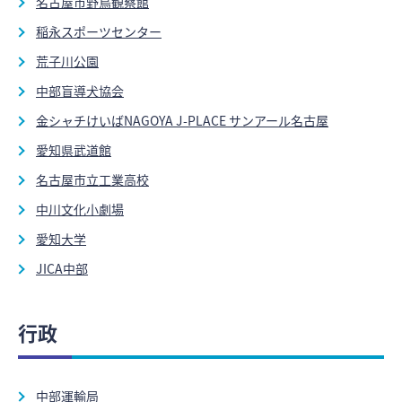
名古屋市野鳥観察館
稲永スポーツセンター
荒子川公園
中部盲導犬協会
金シャチけいばNAGOYA J-PLACE サンアール名古屋
愛知県武道館
名古屋市立工業高校
中川文化小劇場
愛知大学
JICA中部
行政
中部運輸局