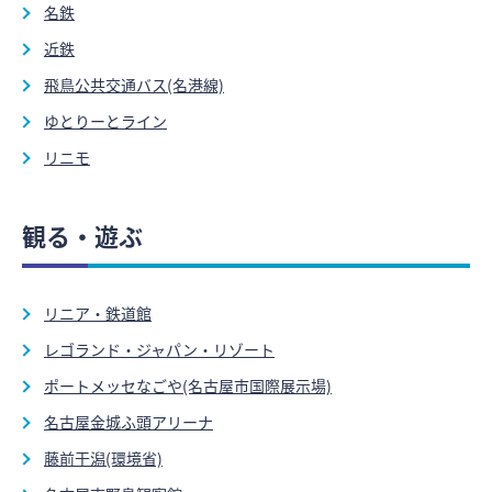
名鉄
近鉄
飛鳥公共交通バス(名港線)
ゆとりーとライン
リニモ
観る・遊ぶ
リニア・鉄道館
レゴランド・ジャパン・リゾート
ポートメッセなごや(名古屋市国際展示場)
名古屋金城ふ頭アリーナ
藤前干潟(環境省)