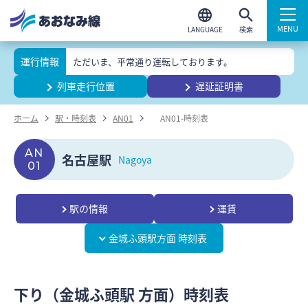
検索
運行情報
ただいま、平常通り運転しております。
列車走行位置
遅延証明書
ホーム
駅・時刻表
AN01
AN01-時刻表
AN
名古屋駅
Nagoya
01
駅の情報
運賃
金城ふ頭駅方面 時刻表
下り（金城ふ頭駅 方面）時刻表