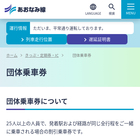
検索
運行情報
ただいま、平常通り運転しております。
列車走行位置
遅延証明書
ホーム
きっぷ・定期券・IC
団体乗車券
団体乗車券
団体乗車券について
25人以上の人員で、発着駅および経路が同じ全行程をご一緒
に乗車される場合の割引乗車券です。