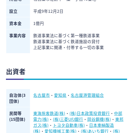
設立
平成9年12月2日
資本金
1億円
事業内容
鉄道事業法に基づく第一種鉄道事業
鉄道事業法に基づく鉄道施設の貸付
上記事業に関連・付帯する一切の事業
出資者
自治体(3
名古屋市
・
愛知県
・
名古屋港管理組合
団体)
民間等
東海旅客鉄道(株)
・
(株)日本政策投資銀行
・
中部
(15団体)
電力(株)
・
(株)三菱UFJ銀行
・
岡谷鋼機(株)
・
東邦
ガス(株)
・
トヨタ自動車(株)
・
日本車輌製造
(株)
・
愛知機械工業(株)
・
(株)あいち銀行
・
(株)