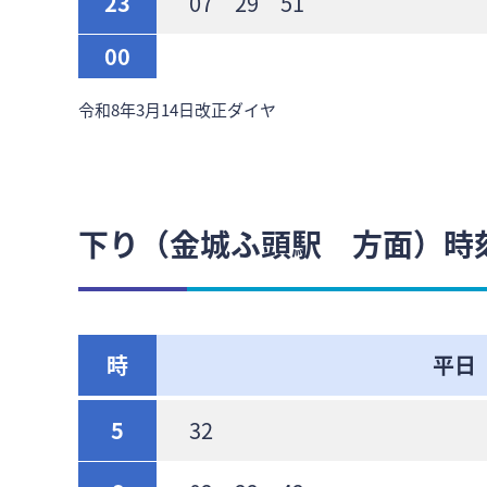
23
07 29 51
00
令和8年3月14日改正ダイヤ
下り（金城ふ頭駅 方面）時
時
平日
5
32